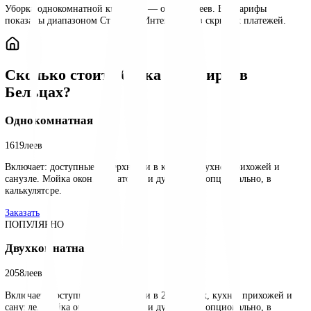
5,0
·
17
реальных отзывов
Уборка однокомнатной квартиры — от 1619 леев. Все тарифы
показаны диапазоном Стандарт–Интенсив, без скрытых платеже
Сколько стоит уборка квартиры в
Бельцах?
Однокомнатная
1619
леев
Включает: доступные поверхности в комнате, кухне, прихожей и
санузле. Мойка окон, радиаторов и духовки — опционально, в
калькуляторе.
Заказать
ПОПУЛЯРНО
Двухкомнатная