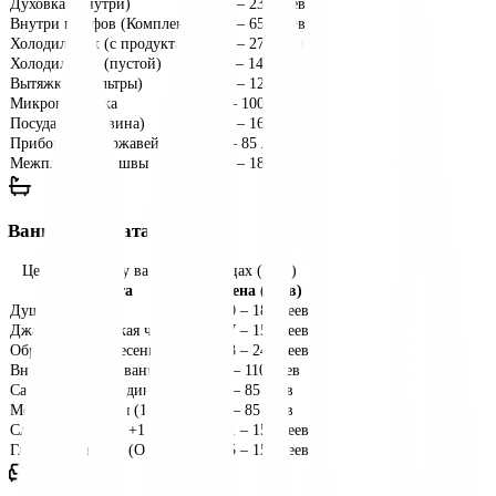
Кухня
Цены на уборку кухни в Бельцах (леев)
Услуга
Цена (леев)
Духовка (Внутри)
193
–
235
леев
Внутри шкафов (Комплект)
540
–
650
леев
Холодильник (с продуктами)
225
–
270
леев
Холодильник (пустой)
113
–
140
леев
Вытяжка (Фильтры)
100
–
120
леев
Микроволновка
80
–
100
леев
Посуда (1 раковина)
135
–
165
леев
Приборы из нержавейки
68
–
85
леев
Межплиточные швы
150
–
180
леев
Ванная комната
Цены на уборку ванной в Бельцах (леев)
Услуга
Цена (леев)