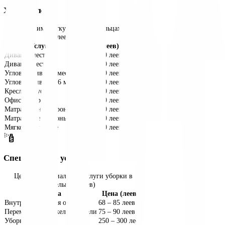
Душевая кабина
150
–
180
леев
Джакузи (Глубокая чистка)
127
–
155
леев
Обработка от плесени
198
–
240
леев
Внутри шкафа в ванной
90
–
110
леев
Сантехника (3+ единицы)
68
–
85
леев
Мелкие предметы (12+)
68
–
85
леев
Сложная мебель (+1 зона)
121
–
150
леев
Глянцевые двери (Обработка)
125
–
150
леев
Химчистка
Цены на химчистку мебели в Бельцах
(леев)
Услуга
Цена (леев)
Диван 2 места
375
–
450
леев
Диван 3 места
450
–
540
леев
Угловой диван 4 места
600
–
720
леев
Угловой диван 5-6 мест
750
–
900
леев
Кресло / Пуф
225
–
270
леев
Офисное кресло
125
–
150
леев
Матрас (одна сторона)
300
–
360
леев