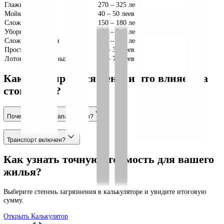
Матрас (обе стороны)
450
–
540
леев
Мягкое изголовье
125
–
150
леев
Специальные услуги
Цены на специальные услуги уборки в
Бельцах (леев)
Услуга
Цена (леев)
Внутри шкафа для одежды
68
–
85
леев
Перемещение тяжелой мебели
75
–
90
леев
Уборка балкона
250
–
300
леев
Глажка (1 час)
270
–
325
леев
Мойка обуви
40
–
50
леев
Сложные люстры
150
–
180
леев
Уборка гаража
450
–
540
леев
Сложные потолки
102
–
125
леев
Простые потолки
23
–
30
леев
Лоток для животных
60
–
75
леев
Как формируются цены и что влияет 